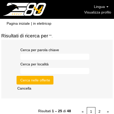
Lingua
Visualizza profilo
(pagina
Pagina iniziale
|
in elettricsp
corrente)
Risultati di ricerca per
"".
Cerca per parola chiave
Cerca per località
Cancella
Risultati
1 – 25
di
48
«
1
2
»