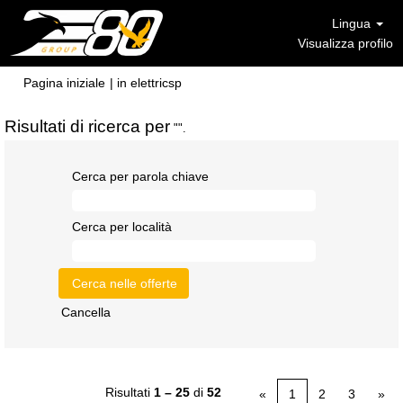
Lingua
Visualizza profilo
(pagina
Pagina iniziale
|
in elettricsp
corrente)
Risultati di ricerca per
"".
Cerca per parola chiave
Cerca per località
Cancella
Risultati
1 – 25
di
52
«
1
2
3
»