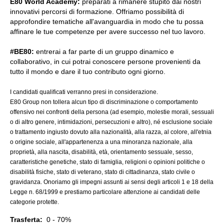
E80 World Academy:
preparati a rimanere stupito dai nostri
innovativi percorsi di formazione. Offriamo possibilità di
approfondire tematiche all'avanguardia in modo che tu possa
affinare le tue competenze per avere successo nel tuo lavoro.
#BE80:
entrerai a far parte di un gruppo dinamico e
collaborativo, in cui potrai conoscere persone provenienti da
tutto il mondo e dare il tuo contributo ogni giorno.
I candidati qualificati verranno presi in considerazione.
E80 Group non tollera alcun tipo di discriminazione o comportamento
offensivo nei confronti della persona (ad esempio, molestie morali, sessuali
o di altro genere, intimidazioni, persecuzioni e altro), né esclusione sociale
o trattamento ingiusto dovuto alla nazionalità, alla razza, al colore, all'etnia
o origine sociale, all'appartenenza a una minoranza nazionale, alla
proprietà, alla nascita, disabilità, età, orientamento sessuale, sesso,
caratteristiche genetiche, stato di famiglia, religioni o opinioni politiche o
disabilità fisiche, stato di veterano, stato di cittadinanza, stato civile o
gravidanza. Onoriamo gli impegni assunti ai sensi degli articoli 1 e 18 della
Legge n. 68/1999 e prestiamo particolare attenzione ai candidati delle
categorie protette.
Trasferta:
0 - 70%